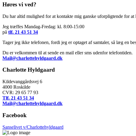
Høres vi ved?
Du har altid mulighed for at kontakte mig ganske uforpligtende for a
Jeg træffes Mandag-Fredag: kl. 8:00-15:00
på
tlf. 21 43 51 34
Tager jeg ikke telefonen, fordi jeg er optaget af samtaler, så læg en besk
Du er velkommen til at sende en mail eller sms udenfor telefontiden.
Mail@charlottehyldgaard.dk
Charlotte Hyldgaard
Kildevanggårdsvej 6
4000 Roskilde
CVR: 29 65 77 93
Tlf. 21 43 51 34
Mail@charlottehyldgaard.dk
Facebook
Sanselivet v/Charlottehyldgaard