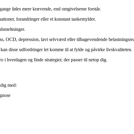
nge føles mere krævende, end omgivelserne forstår.
ationer, forandringer eller et konstant tankemylder.
edsmeltninger.
s, OCD, depression, lavt selvværd eller tilbagevendende belastningsrea
an disse udfordringer let komme til at fylde og påvirke livskvaliteten.
ro i hverdagen og finde strategier, der passer til netop dig.
 dig med:
agnose