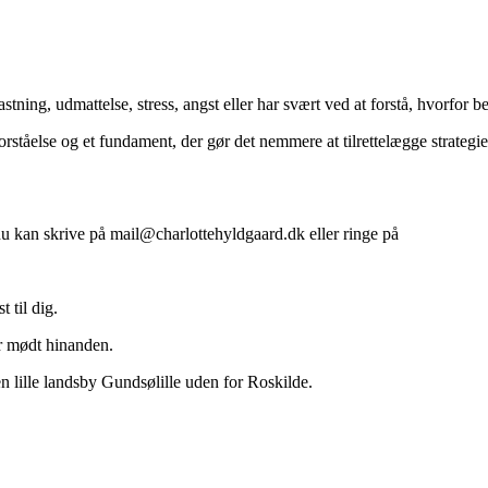
tning, udmattelse, stress, angst eller har svært ved at forstå, hvorfor 
orståelse og et fundament, der gør det nemmere at tilrettelægge strategie
u kan skrive på mail@charlottehyldgaard.dk eller ringe på
 til dig.
ar mødt hinanden.
den lille landsby Gundsølille uden for Roskilde.