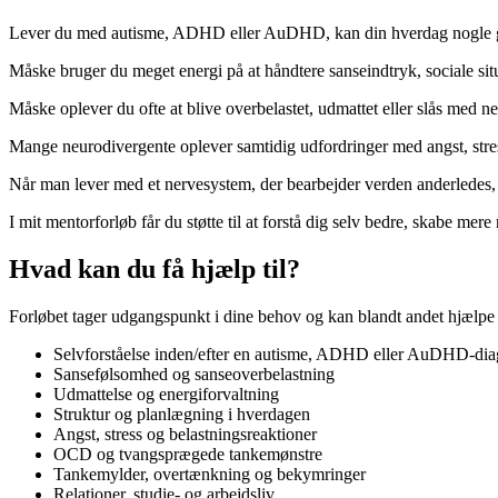
Lever du med autisme, ADHD eller AuDHD, kan din hverdag nogle ga
Måske bruger du meget energi på at håndtere sanseindtryk, sociale situ
Måske oplever du ofte at blive overbelastet, udmattet eller slås med n
Mange neurodivergente oplever samtidig udfordringer med angst, stres
Når man lever med et nervesystem, der bearbejder verden anderledes, k
I mit mentorforløb får du støtte til at forstå dig selv bedre, skabe mere 
Hvad kan du få hjælp til?
Forløbet tager udgangspunkt i dine behov og kan blandt andet hjælpe
Selvforståelse inden/efter en autisme, ADHD eller AuDHD-di
Sansefølsomhed og sanseoverbelastning
Udmattelse og energiforvaltning
Struktur og planlægning i hverdagen
Angst, stress og belastningsreaktioner
OCD og tvangsprægede tankemønstre
Tankemylder, overtænkning og bekymringer
Relationer, studie- og arbejdsliv