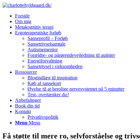
Forside
Om mig
Metakognitiv terapi
Ergoterapeutiske forløb
Sanseprofil – Forløb
Sansetrivselsamtale
Autismementor
Forældre- og pårørendevejledning til autister
Energiforvaltning
Sansetrivsel i virksomheden
Ressourcer
Blogindlæg til inspiration
Køb af sansekort
Øvelse til at berolige nervesystemet på 5 minutter
Test- overtænker du?
Anbefalinger
Book din tid
Kontakt
Privatlivspolitik
Menu
Menu
Få støtte til mere ro, selvforståelse og t