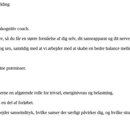
elding
akognitiv coach.
så du får en større forståelse af dig selv, dit sanseapparat og dit nerv
g uro, samtidig med at vi arbejder med at skabe en bedre balance mellem
dine præmisser.
 en afgørende rolle for trivsel, energiniveau og belastning.
en del af forløbet.
jder sanseindtryk, hvilke sanser der særligt påvirker dig, og hvilke str