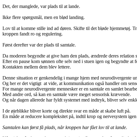
Det, der manglede, var plads til at lande.
Ikke flere spørgsmål, men en blød landing.
Lov til at komme stille ind ad døren. Skifte til det bløde hjemmetøj.
kroppen fandt ro og regulering.
Først derefter var der plads til samtale.
Da moderen begyndte at give ham den plads, ændrede deres relation s
Efter en pause kom sønnen ofte selv ned i stuen igen og begyndte at fo
Kontakten mellem dem blev lettere.
Denne situation er genkendelig i mange hjem med neurodivergente u
Og her er det vigtigt at vide, at kommunikation også handler om sensor
For mange neurodivergente mennesker er en samtale en samlet bearbejd
Med andre ord, så kan en samtale være meget sensorisk krævende.
Og når
dagen allerede har fyldt systemet med indtryk, bliver selv enkl
I de øjeblikke bliver korte og direkte svar en måde at skabe luft på.
En måde at reducere kompleksitet på, indtil krop og nervesystem ige
Samtalen kan først få plads, når kroppen har fået lov til at lande.