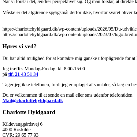
Når vi forstår det, ændrer perspektivet sig. Og man forstår, at direk
Måske er det afgørende spørgsmål derfor ikke, hvorfor svaret bliver ko
https://charlottehyldgaard.dk/wp-content/uploads/2026/05/Du-udvikler
https://charlottehyldgaard.dk/wp-content/uploads/2023/07/logo-bred
Høres vi ved?
Du har altid mulighed for at kontakte mig ganske uforpligtende for a
Jeg træffes Mandag-Fredag: kl. 8:00-15:00
på
tlf. 21 43 51 34
Tager jeg ikke telefonen, fordi jeg er optaget af samtaler, så læg en besk
Du er velkommen til at sende en mail eller sms udenfor telefontiden.
Mail@charlottehyldgaard.dk
Charlotte Hyldgaard
Kildevanggårdsvej 6
4000 Roskilde
CVR: 29 65 77 93