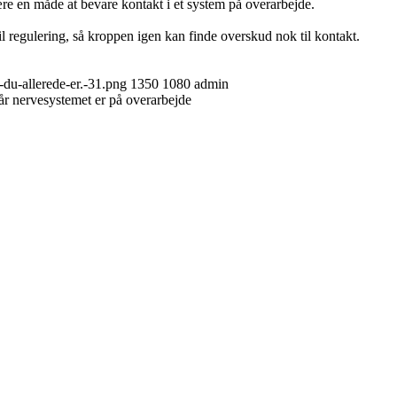
ære en måde at bevare kontakt i et system på overarbejde.
il regulering, så kroppen igen kan finde overskud nok til kontakt.
-du-allerede-er.-31.png
1350
1080
admin
r nervesystemet er på overarbejde