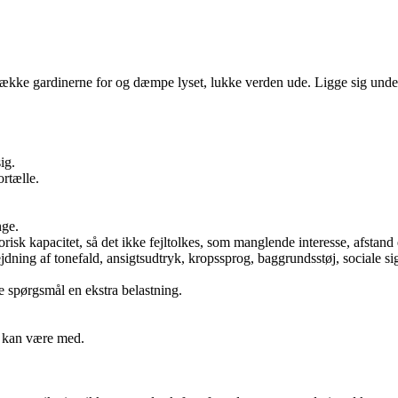
 Trække gardinerne for og dæmpe lyset, lukke verden ude. Ligge sig und
ig.
rtælle.
nge.
isk kapacitet, så det ikke fejltolkes, som manglende interesse, afstand 
ning af tonefald, ansigtsudtryk, kropssprog, baggrundsstøj, sociale si
e spørgsmål en ekstra belastning.
n kan være med.