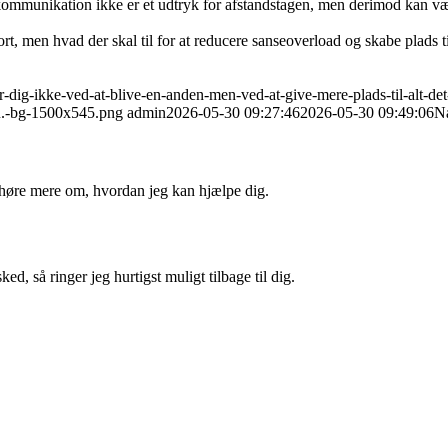
te kommunikation ikke er et udtryk for afstandstagen, men derimod kan v
rt, men hvad der skal til for at reducere sanseoverload og skabe plads t
-dig-ikke-ved-at-blive-en-anden-men-ved-at-give-mere-plads-til-alt-det
-u.-bg-1500x545.png
admin
2026-05-30 09:27:46
2026-05-30 09:49:06
Nå
t høre mere om, hvordan jeg kan hjælpe dig.
ed, så ringer jeg hurtigst muligt tilbage til dig.