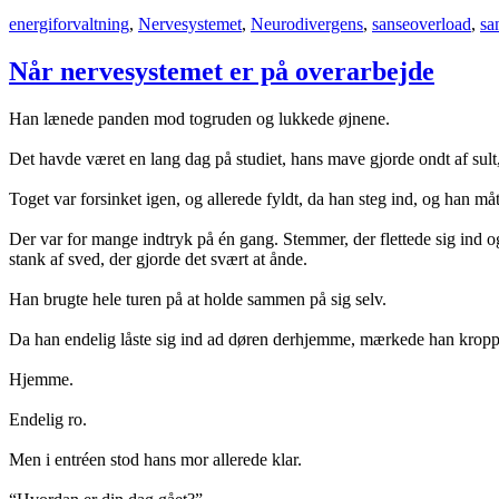
energiforvaltning
,
Nervesystemet
,
Neurodivergens
,
sanseoverload
,
sa
Når nervesystemet er på overarbejde
Han lænede panden mod togruden og lukkede øjnene.
Det havde været en lang dag på studiet, hans mave gjorde ondt af sul
Toget var forsinket igen, og allerede fyldt, da han steg ind, og han måt
Der var for mange indtryk på én gang. Stemmer, der flettede sig ind og
stank af sved, der gjorde det svært at ånde.
Han brugte hele turen på at holde sammen på sig selv.
Da han endelig låste sig ind ad døren derhjemme, mærkede han krop
Hjemme.
Endelig ro.
Men i entréen stod hans mor allerede klar.