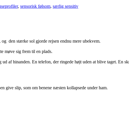
nseprofiler
,
sensorisk følsom
,
særlig sensitiv
t, og den stærke sol gjorde rejsen endnu mere ubekvem.
te møve sig frem til en plads.
 ud af hinanden. En telefon, der ringede højt uden at blive taget. En s
pen give slip, som om benene næsten kollapsede under ham.