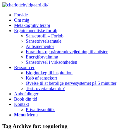
Forside
Om mig
Metakognitiv terapi
Ergoterapeutiske forløb
Sanseprofil – Forløb
Sansetrivselsamtale
Autismementor
Forældre- og pårørendevejledning til autister
Energiforvaltning
Sansetrivsel i virksomheden
Ressourcer
Blogindlæg til inspiration
Køb af sansekort
Øvelse til at berolige nervesystemet på 5 minutter
Test- overtænker du?
Anbefalinger
Book din tid
Kontakt
Privatlivspolitik
Menu
Menu
Tag Archive for:
regulering