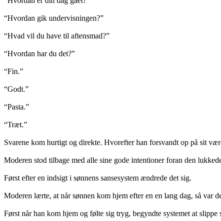
“Hvordan er din dag gået?”
“Hvordan gik undervisningen?”
“Hvad vil du have til aftensmad?”
“Hvordan har du det?”
“Fin.”
“Godt.”
“Pasta.”
“Træt.”
Svarene kom hurtigt og direkte. Hvorefter han forsvandt op på sit vær
Moderen stod tilbage med alle sine gode intentioner foran den lukkede 
Først efter en indsigt i sønnens sansesystem ændrede det sig.
Moderen lærte, at når sønnen kom hjem efter en en lang dag, så var d
Først når han kom hjem og følte sig tryg, begyndte systemet at slipp