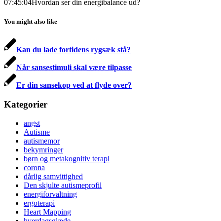
07:45:04
Hvordan ser din energibalance ud?
You might also like
Kan du lade fortidens rygsæk stå?
Når sansestimuli skal være tilpasse
Er din sansekop ved at flyde over?
Kategorier
angst
Autisme
autismemor
bekymringer
børn og metakognitiv terapi
corona
dårlig samvittighed
Den skjulte autismeprofil
energiforvaltning
ergoterapi
Heart Mapping
hverdagsglæde