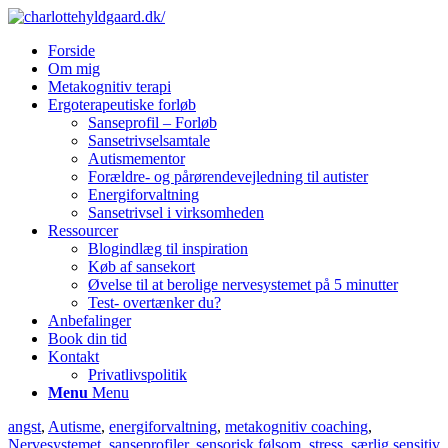
Forside
Om mig
Metakognitiv terapi
Ergoterapeutiske forløb
Sanseprofil – Forløb
Sansetrivselsamtale
Autismementor
Forældre- og pårørendevejledning til autister
Energiforvaltning
Sansetrivsel i virksomheden
Ressourcer
Blogindlæg til inspiration
Køb af sansekort
Øvelse til at berolige nervesystemet på 5 minutter
Test- overtænker du?
Anbefalinger
Book din tid
Kontakt
Privatlivspolitik
Menu
Menu
angst
,
Autisme
,
energiforvaltning
,
metakognitiv coaching
,
Nervesystemet
,
sanseprofiler
,
sensorisk følsom
,
stress
,
særlig sensitiv