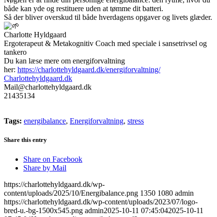
både kan yde og restituere uden at tømme dit batteri.
Så der bliver overskud til både hverdagens opgaver og livets glæder.
Charlotte Hyldgaard
Ergoterapeut & Metakognitiv Coach med speciale i sansetrivsel og
tankero
Du kan læse mere om energiforvaltning
her:
https://charlottehyldgaard.dk/energiforvaltning/
Charlottehyldgaard.dk
Mail@charlottehyldgaard.dk
21435134
Tags:
energibalance
,
Energiforvaltning
,
stress
Share this entry
Share on Facebook
Share by Mail
https://charlottehyldgaard.dk/wp-
content/uploads/2025/10/Energibalance.png
1350
1080
admin
https://charlottehyldgaard.dk/wp-content/uploads/2023/07/logo-
bred-u.-bg-1500x545.png
admin
2025-10-11 07:45:04
2025-10-11