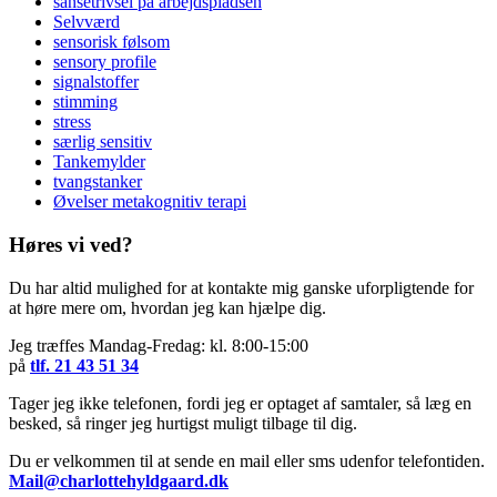
sansetrivsel på arbejdspladsen
Selvværd
sensorisk følsom
sensory profile
signalstoffer
stimming
stress
særlig sensitiv
Tankemylder
tvangstanker
Øvelser metakognitiv terapi
Høres vi ved?
Du har altid mulighed for at kontakte mig ganske uforpligtende for
at høre mere om, hvordan jeg kan hjælpe dig.
Jeg træffes Mandag-Fredag: kl. 8:00-15:00
på
tlf. 21 43 51 34
Tager jeg ikke telefonen, fordi jeg er optaget af samtaler, så læg en
besked, så ringer jeg hurtigst muligt tilbage til dig.
Du er velkommen til at sende en mail eller sms udenfor telefontiden.
Mail@charlottehyldgaard.dk