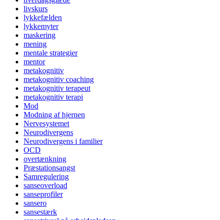
livskurs
lykkefælden
lykkemyter
maskering
mening
mentale strategier
mentor
metakognitiv
metakognitiv coaching
metakognitiv terapeut
metakognitiv terapi
Mod
Modning af hjernen
Nervesystemet
Neurodivergens
Neurodivergens i familier
OCD
overtænkning
Præstationsangst
Samregulering
sanseoverload
sanseprofiler
sansero
sansestærk