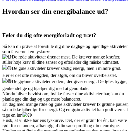
Hvordan ser din energibalance ud?
Føler du dig ofte energiforladt og træt?
Så kan du prøve at forestille dig dine daglige og ugentlige aktiviteter
som farverne i en lyskurv:
De røde aktiviteter dræner mest. De kræver mange kræfter,
stiller høje krav til dine sanser og efterlader dig måske udmattet.
De gule aktiviteter kræver stadig energi, men i mindre grad.
Her er det ofte mængden, der afgør, om du bliver overbelastet.
De grønne aktiviteter er dem, der giver energi. De føles trygge,
genkendelige og hjælper dig med at genoplade.
Når du bliver bevidst om, hvilke farver dine aktiviteter har, kan du
planlægge din dag og uge mere balanceret.
En dag med mange røde og gule aktiviteter kræver fx grønne pauser,
så du ikke løber tør for energi. Og en grøn aktivitet kan godt være at
tage en lur.
Husk, at vi ikke har ens lyskurve. Det, der er grønt for én, kan være
rødt for en anden, afhængig af din sanseprofil og din neurotype.
Nøglen er at finde din personlige energibalance: den rytme, hvor du