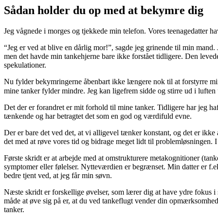
Sådan holder du op med at bekymre dig
Jeg vågnede i morges og tjekkede min telefon. Vores teenagedatter h
“Jeg er ved at blive en dårlig mor!”, sagde jeg grinende til min mand.
men det havde min tankehjerne bare ikke forstået tidligere. Den leve
spekulationer.
Nu fylder bekymringerne åbenbart ikke længere nok til at forstyrre min s
mine tanker fylder mindre. Jeg kan ligefrem sidde og stirre ud i lufte
Det der er forandret er mit forhold til mine tanker. Tidligere har jeg ha
tænkende og har betragtet det som en god og værdifuld evne.
Der er bare det ved det, at vi alligevel tænker konstant, og det er ikke
det med at røve vores tid og bidrage meget lidt til problemløsningen. I
Første skridt er at arbejde med at omstrukturere metakognitioner (tank
symptomer eller følelser. Nytteværdien er begrænset. Min datter er f.e
bedre tjent ved, at jeg får min søvn.
Næste skridt er forskellige øvelser, som lærer dig at have ydre fokus 
måde at øve sig på er, at du ved tankeflugt vender din opmærksomhed til
tanker.