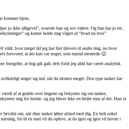
var kommet hjem.
per jo ikke alligevel”, svarede han og sov videre. Og han har jo ret,
re bekymringer” og kunne holde mig vågen af “hvad nu hvis”
vildt, hvor meget tid jeg har fået tilovers til andre ting, nu hvor
ellers forsvoret, at det kun var noget, som mænd mestrede 😉
e foregribe, at ting gik galt, dels fordi jeg altid har været analytisk
m uvilkårligt sniger sig ind, når du tænker meget. Den type tanker har
or værdi af at gruble over tingene og bekymre sig om tanker,
 bekymrer mig for hende, og jeg bliver ikke en bedre mor af det. Hun er
r bevidst om, når dine tanker løber afsted med dig. En helt enkel
ning, for til en start vil du opleve, at du igen og igen vil havne i