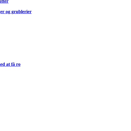
utter
er og grublerier
d at få ro