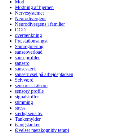
Mod
Modning af hjernen
Nervesystemet
Neurodivergens
Neurodivergens i familier
OCD
overtænkning
Præstationsangst
Samregulering
sanseoverload
sanseprofiler
sansero
sansestærk
sansetrivsel på arbejdspladsen
Selvværd
sensorisk følsom
sensory profile
signalstoffer
stimming
stress
særlig sensitiv
Tankemylder
tvangstanker
Øvelser metakognitiv terapi