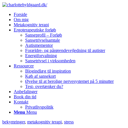
Forside
Om mig
Metakognitiv terapi
Ergoterapeutiske forløb
Sanseprofil – Forløb
Sansetrivselsamtale
Autismementor
Forældre- og pårørendevejledning til autister
Energiforvaltning
Sansetrivsel i virksomheden
Ressourcer
Blogindlæg til inspiration
Køb af sansekort
Øvelse til at berolige nervesystemet på 5 minutter
Test- overtænker du?
Anbefalinger
Book din tid
Kontakt
Privatlivspolitik
Menu
Menu
bekymringer
,
metakognitiv terapi
,
stress