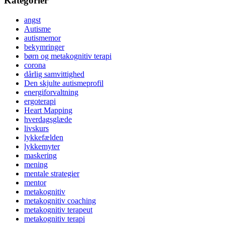
Kategorier
angst
Autisme
autismemor
bekymringer
børn og metakognitiv terapi
corona
dårlig samvittighed
Den skjulte autismeprofil
energiforvaltning
ergoterapi
Heart Mapping
hverdagsglæde
livskurs
lykkefælden
lykkemyter
maskering
mening
mentale strategier
mentor
metakognitiv
metakognitiv coaching
metakognitiv terapeut
metakognitiv terapi