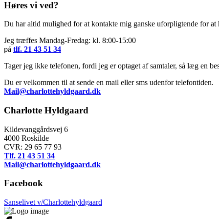
Høres vi ved?
Du har altid mulighed for at kontakte mig ganske uforpligtende for a
Jeg træffes Mandag-Fredag: kl. 8:00-15:00
på
tlf. 21 43 51 34
Tager jeg ikke telefonen, fordi jeg er optaget af samtaler, så læg en besk
Du er velkommen til at sende en mail eller sms udenfor telefontiden.
Mail@charlottehyldgaard.dk
Charlotte Hyldgaard
Kildevanggårdsvej 6
4000 Roskilde
CVR: 29 65 77 93
Tlf. 21 43 51 34
Mail@charlottehyldgaard.dk
Facebook
Sanselivet v/Charlottehyldgaard