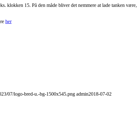
f.eks. klokken 15. På den måde bliver det nemmere at lade tanken være,
ere
her
/2023/07/logo-bred-u.-bg-1500x545.png
admin
2018-07-02