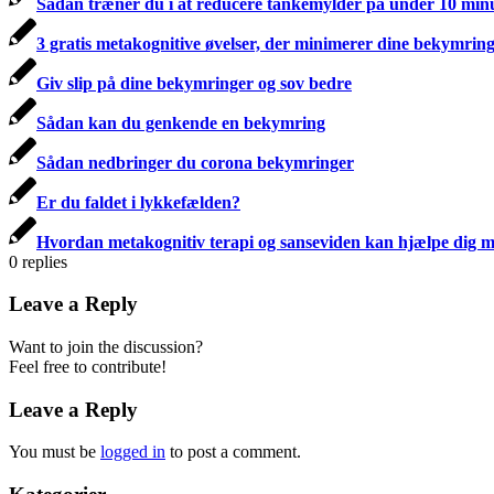
Sådan træner du i at reducere tankemylder på under 10 min
3 gratis metakognitive øvelser, der minimerer dine bekymring
Giv slip på dine bekymringer og sov bedre
Sådan kan du genkende en bekymring
Sådan nedbringer du corona bekymringer
Er du faldet i lykkefælden?
Hvordan metakognitiv terapi og sanseviden kan hjælpe dig me
0
replies
Leave a Reply
Want to join the discussion?
Feel free to contribute!
Leave a Reply
You must be
logged in
to post a comment.