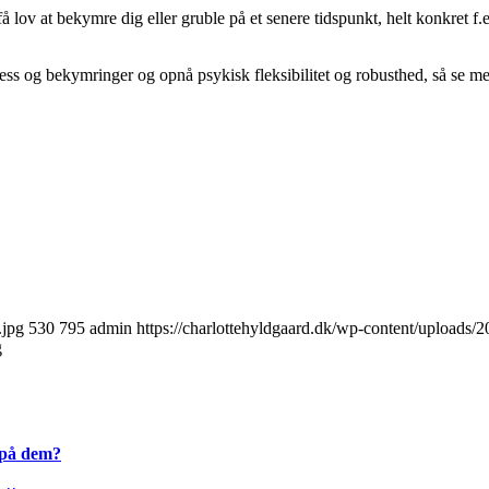
å lov at bekymre dig eller gruble på et senere tidspunkt, helt konkret 
stress og bekymringer og opnå psykisk fleksibilitet og robusthed, så se m
.jpg
530
795
admin
https://charlottehyldgaard.dk/wp-content/uploads
g
e på dem?