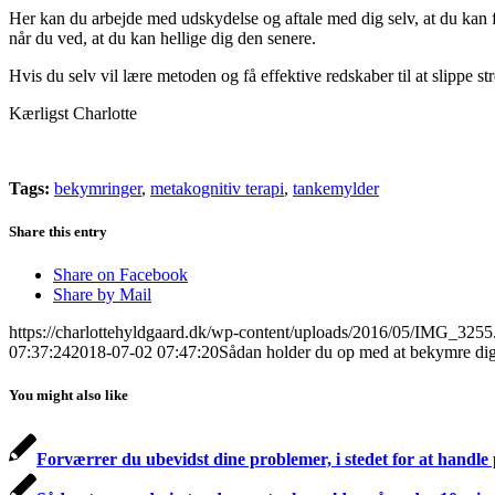
Her kan du arbejde med udskydelse og aftale med dig selv, at du kan f
når du ved, at du kan hellige dig den senere.
Hvis du selv vil lære metoden og få effektive redskaber til at slippe 
Kærligst Charlotte
Tags:
bekymringer
,
metakognitiv terapi
,
tankemylder
Share this entry
Share on Facebook
Share by Mail
https://charlottehyldgaard.dk/wp-content/uploads/2016/05/IMG_3255
07:37:24
2018-07-02 07:47:20
Sådan holder du op med at bekymre di
You might also like
Forværrer du ubevidst dine problemer, i stedet for at handl