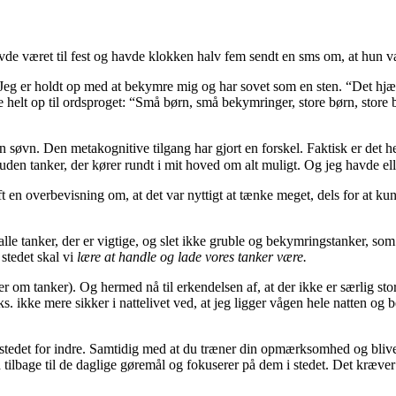
avde været til fest og havde klokken halv fem sendt en sms om, at hun 
 Jeg er holdt op med at bekymre mig og har sovet som en sten. “Det hjæl
de helt op til ordsproget: “Små børn, små bekymringer, store børn, sto
øvn. Den metakognitive tilgang har gjort en forskel. Faktisk er det helt 
n uden tanker, der kører rundt i mit hoved om alt muligt. Og jeg havde 
ft en overbevisning om, at det var nyttigt at tænke meget, dels for at kunn
 alle tanker, der er vigtige, og slet ikke gruble og bekymringstanker, so
 stedet skal vi
lære at handle og lade vores tanker være.
er om tanker). Og hermed nå til erkendelsen af, at der ikke er særlig st
ks. ikke mere sikker i nattelivet ved, at jeg ligger vågen hele natten og
i stedet for indre. Samtidig med at du træner din opmærksomhed og blive
bage til de daglige gøremål og fokuserer på dem i stedet. Det kræver træ