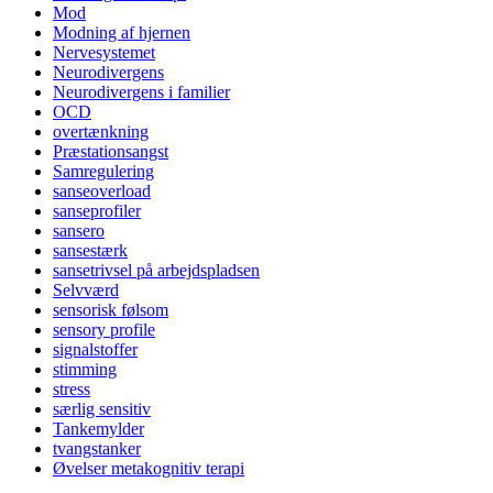
Mod
Modning af hjernen
Nervesystemet
Neurodivergens
Neurodivergens i familier
OCD
overtænkning
Præstationsangst
Samregulering
sanseoverload
sanseprofiler
sansero
sansestærk
sansetrivsel på arbejdspladsen
Selvværd
sensorisk følsom
sensory profile
signalstoffer
stimming
stress
særlig sensitiv
Tankemylder
tvangstanker
Øvelser metakognitiv terapi