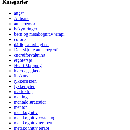
Kategorier
angst
Autisme
autismemor
bekymringer
børn og metakognitiv terapi
corona
dårlig samvittighed
Den skjulte autismeprofil
energiforvaltning
ergoterapi
Heart Mapping
hverdagsglæde
livskurs
lykkefælden
lykkemyter
maskering
mening
mentale strategier
mentor
metakognitiv
metakognitiv coaching
metakognitiv terapeut
metakognitiv terapi