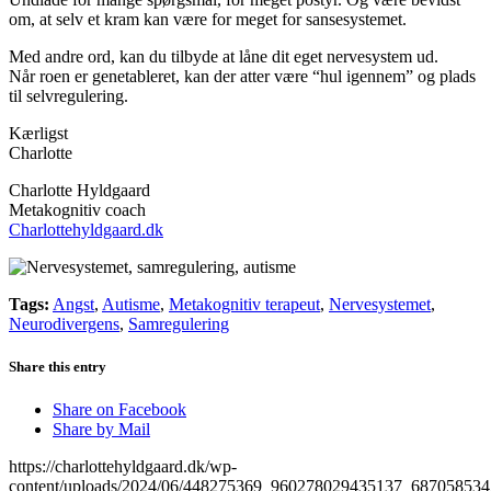
om, at selv et kram kan være for meget for sansesystemet.
Med andre ord, kan du tilbyde at låne dit eget nervesystem ud.
Når roen er genetableret, kan der atter være “hul igennem” og plads
til selvregulering.
Kærligst
Charlotte
Charlotte Hyldgaard
Metakognitiv coach
Charlottehyldgaard.dk
Tags:
Angst
,
Autisme
,
Metakognitiv terapeut
,
Nervesystemet
,
Neurodivergens
,
Samregulering
Share this entry
Share on Facebook
Share by Mail
https://charlottehyldgaard.dk/wp-
content/uploads/2024/06/448275369_960278029435137_687058534