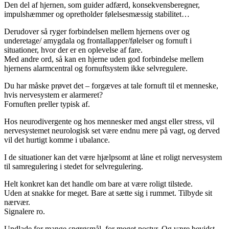
Den del af hjernen, som guider adfærd, konsekvensberegner,
impulshæmmer og opretholder følelsesmæssig stabilitet…
Derudover så ryger forbindelsen mellem hjernens over og
underetage/ amygdala og frontallapper/følelser og fornuft i
situationer, hvor der er en oplevelse af fare.
Med andre ord, så kan en hjerne uden god forbindelse mellem
hjernens alarmcentral og fornuftsystem ikke selvregulere.
Du har måske prøvet det – forgæves at tale fornuft til et menneske,
hvis nervesystem er alarmeret?
Fornuften preller typisk af.
Hos neurodivergente og hos mennesker med angst eller stress, vil
nervesystemet neurologisk set være endnu mere på vagt, og derved
vil det hurtigt komme i ubalance.
I de situationer kan det være hjælpsomt at låne et roligt nervesystem
til samregulering i stedet for selvregulering.
Helt konkret kan det handle om bare at være roligt tilstede.
Uden at snakke for meget. Bare at sætte sig i rummet. Tilbyde sit
nærvær.
Signalere ro.
Undlade for mange spørgsmål, for meget postyr. Og være bevidst