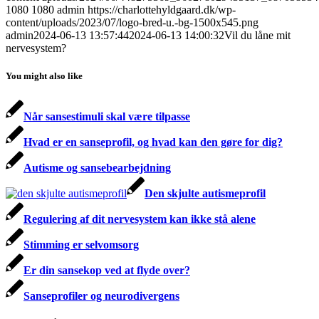
1080
1080
admin
https://charlottehyldgaard.dk/wp-
content/uploads/2023/07/logo-bred-u.-bg-1500x545.png
admin
2024-06-13 13:57:44
2024-06-13 14:00:32
Vil du låne mit
nervesystem?
You might also like
Når sansestimuli skal være tilpasse
Hvad er en sanseprofil, og hvad kan den gøre for dig?
Autisme og sansebearbejdning
Den skjulte autismeprofil
Regulering af dit nervesystem kan ikke stå alene
Stimming er selvomsorg
Er din sansekop ved at flyde over?
Sanseprofiler og neurodivergens