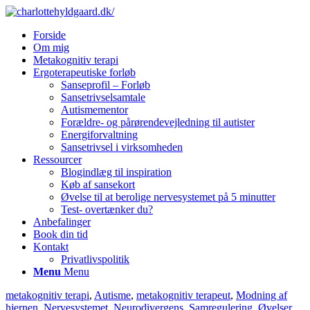
Forside
Om mig
Metakognitiv terapi
Ergoterapeutiske forløb
Sanseprofil – Forløb
Sansetrivselsamtale
Autismementor
Forældre- og pårørendevejledning til autister
Energiforvaltning
Sansetrivsel i virksomheden
Ressourcer
Blogindlæg til inspiration
Køb af sansekort
Øvelse til at berolige nervesystemet på 5 minutter
Test- overtænker du?
Anbefalinger
Book din tid
Kontakt
Privatlivspolitik
Menu
Menu
metakognitiv terapi
,
Autisme
,
metakognitiv terapeut
,
Modning af
hjernen
,
Nervesystemet
,
Neurodivergens
,
Samregulering
,
Øvelser